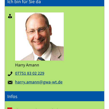
Ich bin für Sie da
Harry Amann
07751 83 02 229
harry.amann@gwa-wt.de
Infos